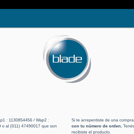
p1 : 1130854456 / Wap2 :
Si te arrepentiste de una compra
9 o al (011) 47490017 que son
con tu número de orden.
Tenés
recibiste el producto.